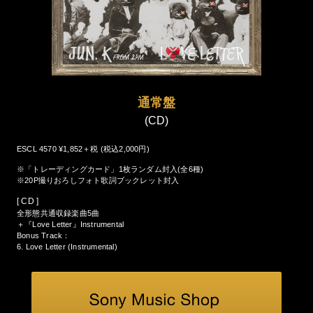
通常盤
(CD)
ESCL 4570 ¥1,852＋税 (税込2,000円)
※「トレーディングカード」1枚ランダム封入(全6種)
※20P撮りおろしフォト歌詞ブックレット封入
[ CD ]
全形態共通収録楽曲5曲
＋『Love Letter』Instrumental
Bonus Track：
6. Love Letter (Instrumental)