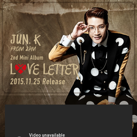
Jun. K (From 2PM) 2nd Mini Album「LOVE
LETTER」2015.11.25 Release