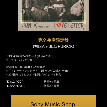
完全生産限定盤
(初回A＋BE@RBRICK)
ESCL 4564-6 ¥4,352＋税 (税込4,700円)
ブリスターパック仕様
※“Jun. K × BE@RBRICK”特典付
※「トレーディングカード」1枚ランダム封入(全6種)
※20P撮りおろしフォト歌詞ブックレット封入
[ Disc1 / CD ]
初回Aと共通
[ Disc2 / DVD ]
初回Aと共通