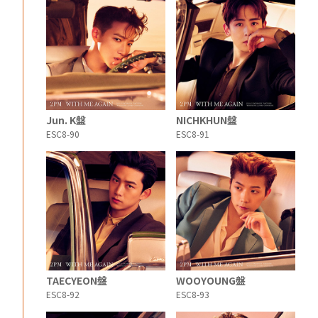
Jun. K盤
NICHKHUN盤
ESC8-90
ESC8-91
TAECYEON盤
WOOYOUNG盤
ESC8-92
ESC8-93