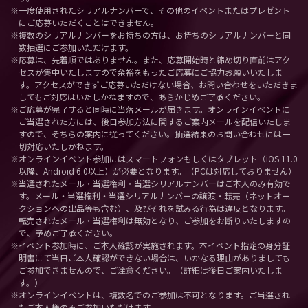
※一度使用されたシリアルナンバーで、その他のイベントまたはプレゼント
にご応募いただくことはできません。
※複数のシリアルナンバーをお持ちの方は、お持ちのシリアルナンバーと同
数抽選にご参加いただけます。
※応募は、先着順ではありません。また、応募開始時と締め切り直前はアク
セスが集中いたしますので余裕をもったご応募にご協力お願いいたしま
す。アクセスができずご応募いただけない場合、お問い合わせをいただきま
してもご対応はいたしかねますので、あらかじめご了承ください。
※ご応募が完了すると同時に当落メールが届きます。オンラインイベントに
ご当選された方には、後日参加方法に関するご案内メールを配信いたしま
すので、そちらの案内に従ってください。抽選結果のお問い合わせには一
切対応いたしかねます。
※オンラインイベント参加にはスマートフォンもしくはタブレット（iOS 11.0
以降、Android 6.0以上）が必要となります。（PCは対応しておりません）
※当選されたメール・当選権利・当選シリアルナンバーはご本人のみ有効で
す。メール・当選権利・当選シリアルナンバーの譲渡・転売（ネットオー
クションへの出品等も含む）、及びそれを試みる行為は違反となります。
転売されたメール・当選権利は無効となり、ご参加をお断りいたしますの
で、予めご了承ください。
※イベント参加時に、ご本人確認が実施されます。本イベント指定の身分証
明書にて当日ご本人確認ができない場合は、いかなる理由がありましても
ご参加できませんので、ご注意ください。（詳細は後日ご案内いたしま
す。）
※オンラインイベントは、複数名でのご参加は不可となります。ご当選され
たご本人様のみご参加いただけます。